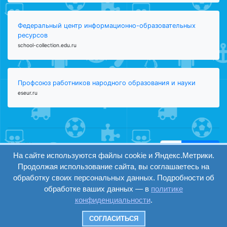
Федеральный центр информационно-образовательных
ресурсов
school-collection.edu.ru
Профсоюз работников народного образования и науки
eseur.ru
ООО "Центр
Найти
образования и
На сайте используются файлы cookie и Яндекс.Метрики.
вход
консалтинга"
Продолжая использование сайта, вы соглашаетесь на
Версия
Волгоград 2008-
обработку своих персональных данных. Подробности об
регистрация
сайта для
2026
обработке ваших данных — в
политике
слабовидящих
конфиденциальности
.
Сайт создан на
конструкторе
СОГЛАСИТЬСЯ
ОШКОЛЕ.РУ