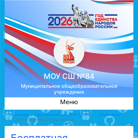
МОУ CШ №84
Муниципальное общеобразовательное
учреждение
Меню
Ошколе.ру
Официальный сайт МОУ CШ №84
Объявления
Бесплатная юридическая помощь
Бесплатная