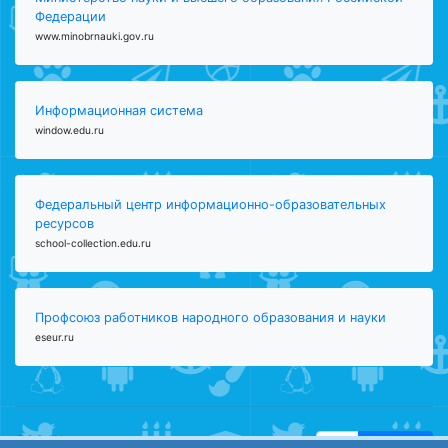
Федерации
www.minobrnauki.gov.ru
Информационная система
window.edu.ru
Федеральный центр информационно-образовательных
ресурсов
school-collection.edu.ru
Профсоюз работников народного образования и науки
eseur.ru
ООО "Центр